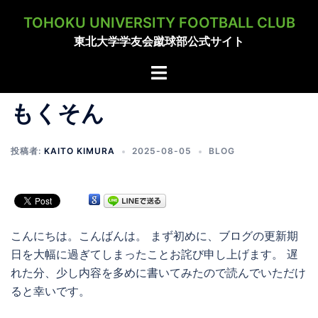
コ
TOHOKU UNIVERSITY FOOTBALL CLUB
ン
東北大学学友会蹴球部公式サイト
テ
ン
ト
ツ
グ
へ
ル
もくそん
ス
メ
キ
ニ
投稿者:
KAITO KIMURA
2025-08-05
BLOG
ッ
ュ
プ
ー
こんにちは。こんばんは。 まず初めに、ブログの更新期
日を大幅に過ぎてしまったことお詫び申し上げます。 遅
れた分、少し内容を多めに書いてみたので読んでいただけ
ると幸いです。