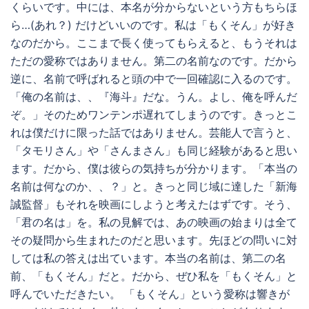
くらいです。中には、本名が分からないという方もちらほ
ら…(あれ？) だけどいいのです。私は「もくそん」が好き
なのだから。ここまで長く使ってもらえると、もうそれは
ただの愛称ではありません。第二の名前なのです。だから
逆に、名前で呼ばれると頭の中で一回確認に入るのです。
「俺の名前は、、『海斗』だな。うん。よし、俺を呼んだ
ぞ。」そのためワンテンポ遅れてしまうのです。きっとこ
れは僕だけに限った話ではありません。芸能人で言うと、
「タモリさん」や「さんまさん」も同じ経験があると思い
ます。だから、僕は彼らの気持ちが分かります。「本当の
名前は何なのか、、？」と。きっと同じ域に達した「新海
誠監督」もそれを映画にしようと考えたはずです。そう、
「君の名は」を。私の見解では、あの映画の始まりは全て
その疑問から生まれたのだと思います。先ほどの問いに対
しては私の答えは出ています。本当の名前は、第二の名
前、「もくそん」だと。だから、ぜひ私を「もくそん」と
呼んでいただきたい。 「もくそん」という愛称は響きが